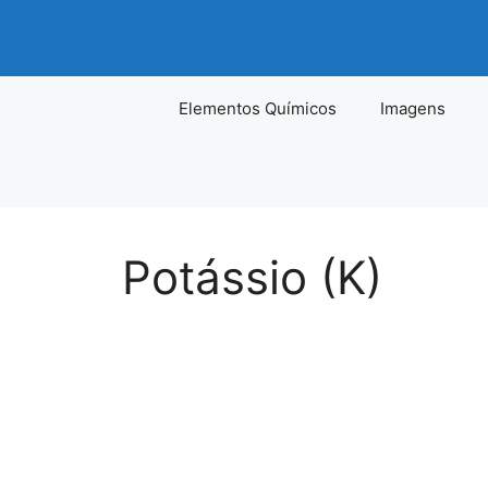
Pular
para
o
conteúdo
Elementos Químicos
Imagens
Potássio (K)