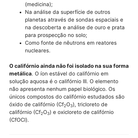
(medicina);
Na análise da superfície de outros
planetas através de sondas espaciais e
na descoberta e análise de ouro e prata
para prospecção no solo;
Como fonte de nêutrons em reatores
nucleares.
O califórnio ainda não foi isolado na sua forma
metálica
. O íon estável do califórnio em
solução aquosa é o califórnio III. O elemento
não apresenta nenhum papel biológico. Os
únicos compostos do califórnio estudados são
óxido de califórnio (Cf
O
), tricloreto de
2
3
califórnio (Cf
O
) e oxicloreto de califórnio
2
3
(CfOCl).