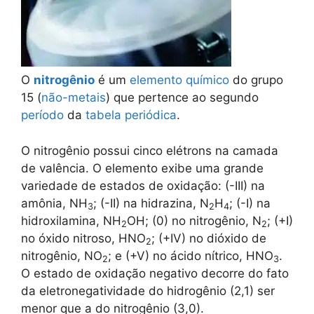
O
nitrogênio
é um
elemento químico
do grupo
15 (
não-metais
) que pertence ao segundo
período
da
tabela periódica
.
O nitrogênio possui cinco elétrons na camada
de valência. O elemento exibe uma grande
variedade de estados de oxidação: (-III) na
amônia, NH
; (-II) na hidrazina, N
H
; (-I) na
3
2
4
hidroxilamina, NH
OH; (0) no nitrogênio, N
; (+I)
2
2
no óxido nitroso, HNO
; (+IV) no dióxido de
2
nitrogênio, NO
; e (+V) no ácido nítrico, HNO
.
2
3
O estado de oxidação negativo decorre do fato
da eletronegatividade do hidrogênio (2,1) ser
menor que a do nitrogênio (3,0).