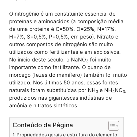
O nitrogênio é um constituinte essencial de
proteínas e aminoácidos (a composição média
de uma proteína é C=50%, O=25%, N=17%,
H=7%, S=0,5%, P=0,5%, em peso). Nitrato e
outros compostos de nitrogênio são muito
utilizados como fertilizantes e em explosivos.
No início deste século, o NaNO
foi muito
3
importante como fertilizante. O guano de
morcego (fezes do mamífero) também foi muito
utilizado. Nos últimos 50 anos, essas fontes
naturais foram substituídas por NH
e NH
NO
,
3
4
3
produzidos nas gigantescas indústrias de
amônia e nitratos sintéticos.
Conteúdo da Página
Propriedades gerais e estrutura do elemento