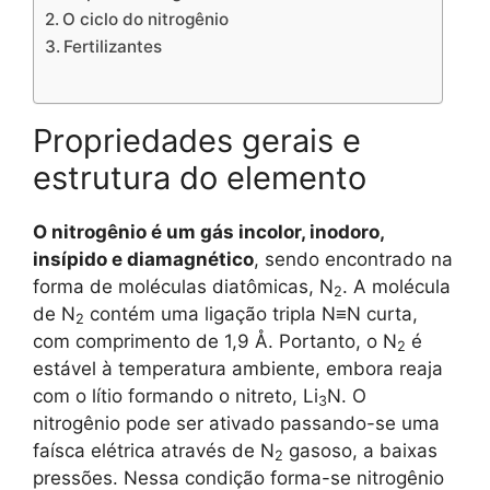
O ciclo do nitrogênio
Fertilizantes
Propriedades gerais e
estrutura do elemento
O nitrogênio é um gás incolor, inodoro,
insípido e diamagnético
, sendo encontrado na
forma de moléculas diatômicas, N
. A molécula
2
de N
contém uma ligação tripla N≡N curta,
2
com comprimento de 1,9 Å. Portanto, o N
é
2
estável à temperatura ambiente, embora reaja
com o lítio formando o nitreto, Li
N. O
3
nitrogênio pode ser ativado passando-se uma
faísca elétrica através de N
gasoso, a baixas
2
pressões. Nessa condição forma-se nitrogênio