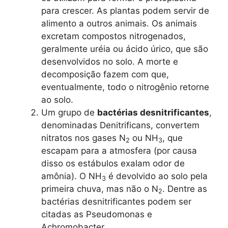
para crescer. As plantas podem servir de
alimento a outros animais. Os animais
excretam compostos nitrogenados,
geralmente uréia ou ácido úrico, que são
desenvolvidos no solo. A morte e
decomposição fazem com que,
eventualmente, todo o nitrogênio retorne
ao solo.
Um grupo de
bactérias desnitrificantes
,
denominadas Denitrificans, convertem
nitratos nos gases N
ou NH
, que
2
3
escapam para a atmosfera (por causa
disso os estábulos exalam odor de
amônia). O NH
é devolvido ao solo pela
3
primeira chuva, mas não o N
. Dentre as
2
bactérias desnitrificantes podem ser
citadas as Pseudomonas e
Achromobacter.