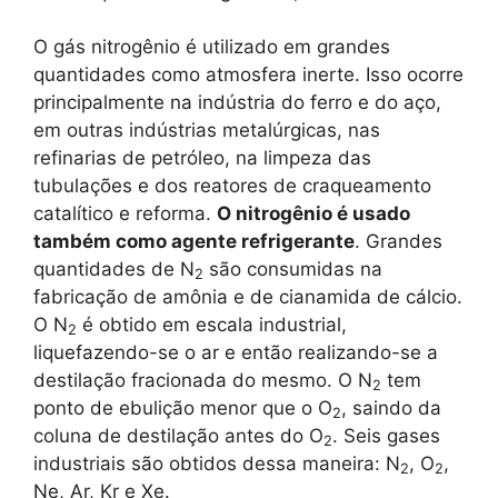
O gás nitrogênio é utilizado em grandes
quantidades como atmosfera inerte. Isso ocorre
principalmente na indústria do ferro e do aço,
em outras indústrias metalúrgicas, nas
refinarias de petróleo, na limpeza das
tubulações e dos reatores de craqueamento
catalítico e reforma.
O nitrogênio é usado
também como agente refrigerante
. Grandes
quantidades de N
são consumidas na
2
fabricação de amônia e de cianamida de cálcio.
O N
é obtido em escala industrial,
2
liquefazendo-se o ar e então realizando-se a
destilação fracionada do mesmo. O N
tem
2
ponto de ebulição menor que o O
, saindo da
2
coluna de destilação antes do O
. Seis gases
2
industriais são obtidos dessa maneira: N
, O
,
2
2
Ne, Ar, Kr e Xe.