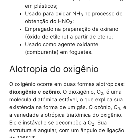
em plásticos;
Usado para oxidar NH
no processo de
3
obtenção do HNO
;
3
Empregado na preparação de oxirano
(óxido de etileno) a partir de eteno;
Usado como agente oxidante
(comburente) em foguetes.
Alotropia do oxigênio
O oxigênio ocorre em duas formas alotrópicas:
dioxigênio
e
ozônio
. O dioxigênio, O
, é uma
2
molécula diatômica estável, o que explica sua
existência na forma de um gás. O ozônio, O
, é
3
a variedade alotrópica triatômica do oxigênio.
Ele é instável e se decompõe a O
. Sua
2
estrutura é angular, com um ângulo de ligação